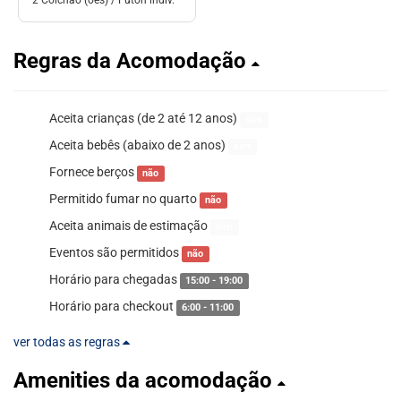
2 Colchão (ões) / Futón indiv.
Regras da Acomodação
Aceita crianças (de 2 até 12 anos)
sim
Aceita bebês (abaixo de 2 anos)
sim
Fornece berços
não
Permitido fumar no quarto
não
Aceita animais de estimação
sim
Eventos são permitidos
não
Horário para chegadas
15:00 - 19:00
Horário para checkout
6:00 - 11:00
ver todas as regras
Amenities da acomodação